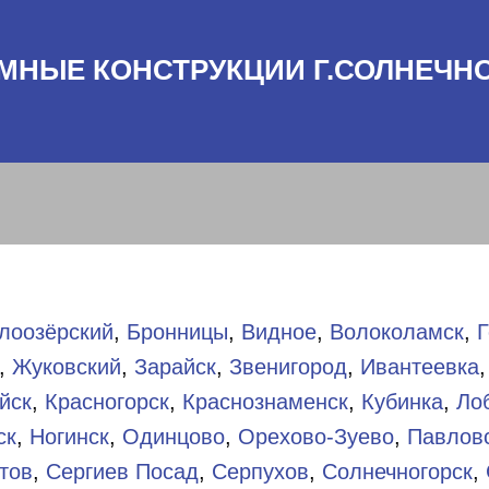
МНЫЕ КОНСТРУКЦИИ Г.СОЛНЕЧН
лоозёрский
,
Бронницы
,
Видное
,
Волоколамск
,
Г
,
Жуковский
,
Зарайск
,
Звенигород
,
Ивантеевка
йск
,
Красногорск
,
Краснознаменск
,
Кубинка
,
Ло
ск
,
Ногинск
,
Одинцово
,
Орехово-Зуево
,
Павлов
тов
,
Сергиев Посад
,
Серпухов
,
Солнечногорск
,