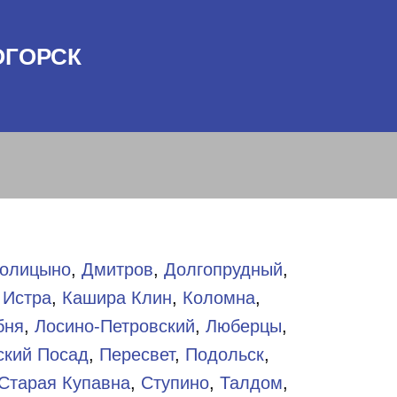
ОГОРСК
олицыно
,
Дмитров
,
Долгопрудный
,
,
Истра
,
Кашира
Клин
,
Коломна
,
бня
,
Лосино-Петровский
,
Люберцы
,
ский Посад
,
Пересвет
,
Подольск
,
Старая Купавна
,
Ступино
,
Талдом
,