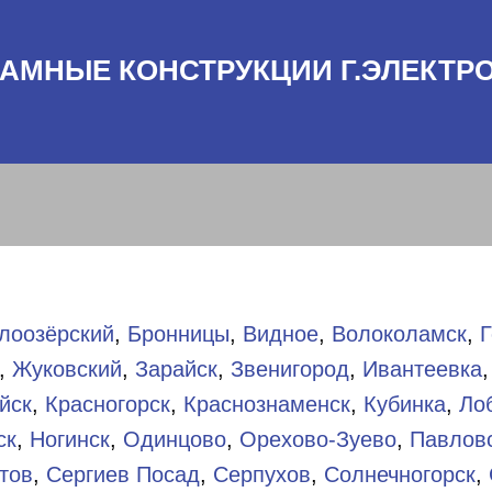
АМНЫЕ КОНСТРУКЦИИ Г.ЭЛЕКТР
лоозёрский
,
Бронницы
,
Видное
,
Волоколамск
,
Г
,
Жуковский
,
Зарайск
,
Звенигород
,
Ивантеевка
йск
,
Красногорск
,
Краснознаменск
,
Кубинка
,
Ло
ск
,
Ногинск
,
Одинцово
,
Орехово-Зуево
,
Павлов
тов
,
Сергиев Посад
,
Серпухов
,
Солнечногорск
,