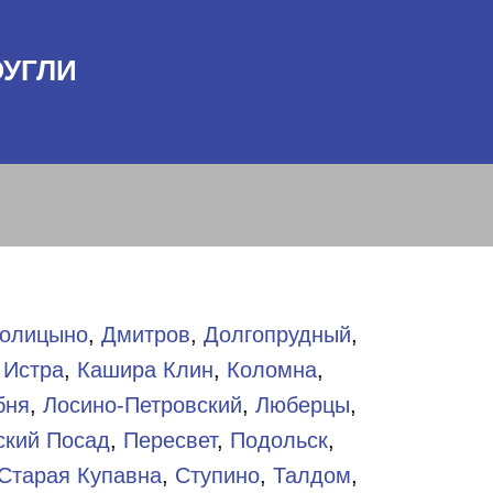
ОУГЛИ
олицыно
,
Дмитров
,
Долгопрудный
,
,
Истра
,
Кашира
Клин
,
Коломна
,
бня
,
Лосино-Петровский
,
Люберцы
,
ский Посад
,
Пересвет
,
Подольск
,
Старая Купавна
,
Ступино
,
Талдом
,