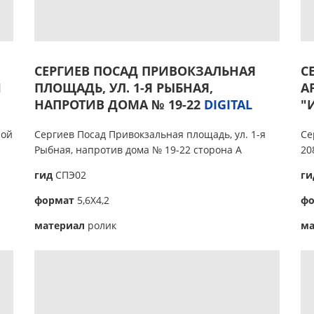
СЕРГИЕВ ПОСАД ПРИВОКЗАЛЬНАЯ
С
Й
ПЛОЩАДЬ, УЛ. 1-Я РЫБНАЯ,
А
НАПРОТИВ ДОМА № 19-22
DIGITAL
"
ной
Сергиев Посад Привокзальная площадь, ул. 1-я
Се
Рыбная, напротив дома № 19-22 сторона А
20
гид
СПЭ02
г
формат
5,6Х4,2
ф
материал
ролик
ма