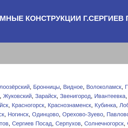
МНЫЕ КОНСТРУКЦИИ Г.СЕРГИЕВ
лоозёрский
,
Бронницы
,
Видное
,
Волоколамск
,
Г
,
Жуковский
,
Зарайск
,
Звенигород
,
Ивантеевка
йск
,
Красногорск
,
Краснознаменск
,
Кубинка
,
Ло
ск
,
Ногинск
,
Одинцово
,
Орехово-Зуево
,
Павлов
тов
,
Сергиев Посад
,
Серпухов
,
Солнечногорск
,