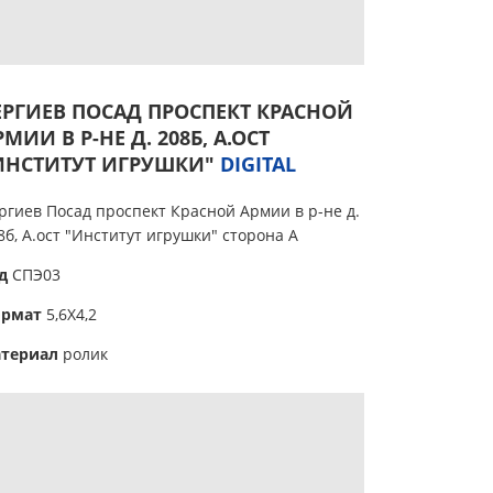
ЕРГИЕВ ПОСАД ПРОСПЕКТ КРАСНОЙ
РМИИ В Р-НЕ Д. 208Б, А.ОСТ
ИНСТИТУТ ИГРУШКИ"
DIGITAL
ргиев Посад проспект Красной Армии в р-не д.
8б, А.ост "Институт игрушки" сторона А
ид
СПЭ03
ормат
5,6Х4,2
териал
ролик