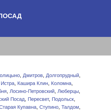
 ПОСАД
олицыно
,
Дмитров
,
Долгопрудный
,
,
Истра
,
Кашира
Клин
,
Коломна
,
бня
,
Лосино-Петровский
,
Люберцы
,
ский Посад
,
Пересвет
,
Подольск
,
Старая Купавна
,
Ступино
,
Талдом
,