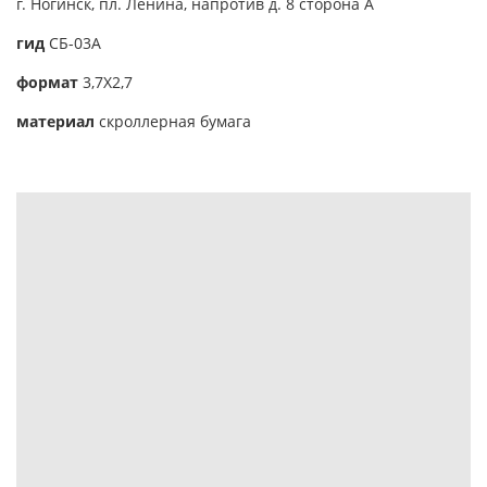
г. Ногинск, пл. Ленина, напротив д. 8 сторона А
гид
CБ-03А
формат
3,7Х2,7
материал
скроллерная бумага