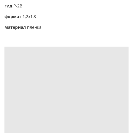
гид
Р-2В
формат
1,2х1,8
материал
пленка