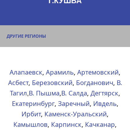
Г.КУШВА
ДРУГИЕ РЕГИОНЫ
Алапаевск
,
Арамиль
,
Артемовский
,
Асбест
,
Березовский
,
Богданович
,
В.
Тагил
В. Пышма
,
В. Салда
,
Дегтярск
,
,
Екатеринбург
,
Заречный
,
Ивдель
,
Ирбит
,
Каменск-Уральский
,
Камышлов
,
Карпинск
,
Качканар
,