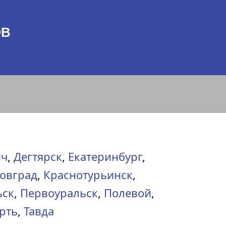
ОВ
ич
,
Дегтярск
,
Екатеринбург
,
овград
,
Краснотурьинск
,
ьск
,
Первоуральск
,
Полевой
,
рть
,
Тавда