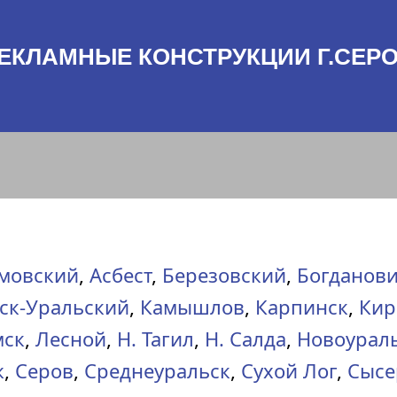
ЕКЛАМНЫЕ КОНСТРУКЦИИ Г.СЕР
мовский
,
Асбест
,
Березовский
,
Богданов
ск-Уральский
,
Камышлов
,
Карпинск
,
Кир
мск
,
Лесной
,
Н. Тагил
,
Н. Салда
,
Новоурал
ж
,
Серов
,
Среднеуральск
,
Сухой Лог
,
Сысе