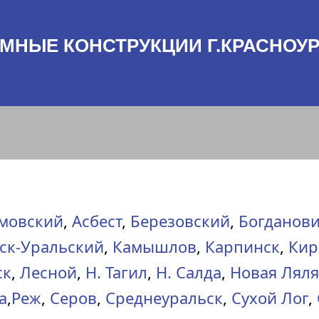
МНЫЕ КОНСТРУКЦИИ Г.КРАСНОУ
мовский
,
Асбест
,
Березовский
,
Богданов
ск-Уральский
,
Камышлов
,
Карпинск
,
Кир
ск
,
Лесной
,
Н. Тагил
,
Н. Салда
,
Новая Ляля
а
,
Реж
,
Серов
,
Среднеуральск
,
Сухой Лог
,