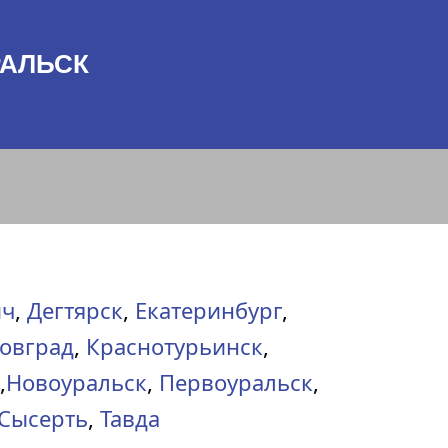
РАЛЬСК
ич
,
Дегтярск
,
Екатеринбург
,
овград
,
Краснотурьинск
,
,
Новоуральск
,
Первоуральск
,
Сысерть
,
Тавда