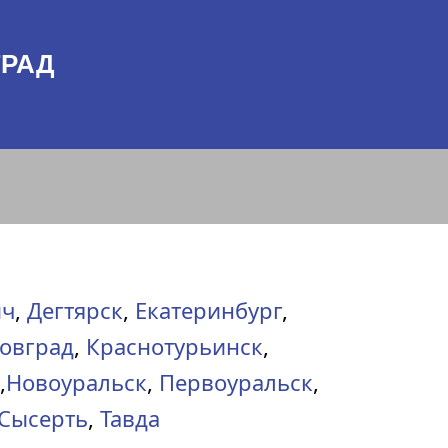
ГРАД
ич
,
Дегтярск
,
Екатеринбург
,
овград
,
Краснотурьинск
,
,
Новоуральск
,
Первоуральск
,
Сысерть
,
Тавда