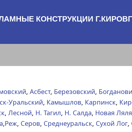
ЛАМНЫЕ КОНСТРУКЦИИ Г.КИРОВ
мовский
,
Асбест
,
Березовский
,
Богданов
ск-Уральский
,
Камышлов
,
Карпинск
,
Кир
ск
,
Лесной
,
Н. Тагил
,
Н. Салда
,
Новая Ляля
а
,
Реж
,
Серов
,
Среднеуральск
,
Сухой Лог
,