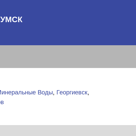
КУМСК
инеральные Воды
,
Георгиевск
,
ов