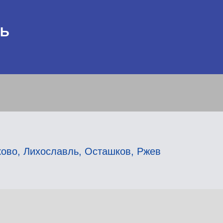
РЬ
ково
,
Лихославль
,
Осташков
,
Ржев