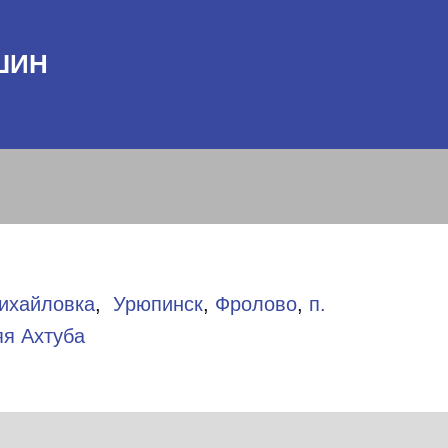
ШИН
ихайловка
,
Урюпинск
,
Фролово
,
п.
яя Ахтуба