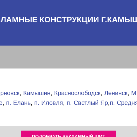
КЛАМНЫЕ КОНСТРУКЦИИ Г.КАМЫ
рновск
,
Камышин
,
Краснослободск
,
Ленинск
,
М
е
,
п. Елань
,
п. Иловля
,
п. Светлый Яр
,
п. Средн
ПОДОБРАТЬ РЕКЛАМНЫЙ ЩИТ