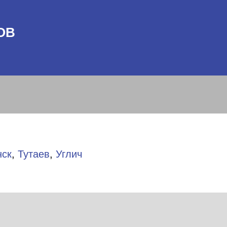
ОВ
нск
,
Тутаев
,
Углич