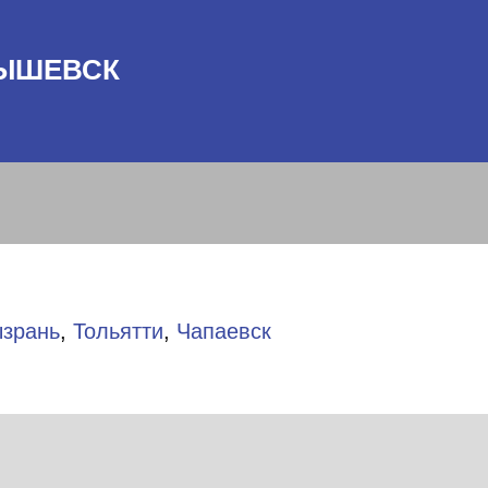
БЫШЕВСК
зрань
,
Тольятти
,
Чапаевск