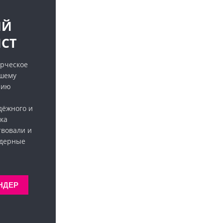
ЫЙ
СТ
рческое
ашему
нию
дёжного и
ка
твовали и
ндерные
НДЕР