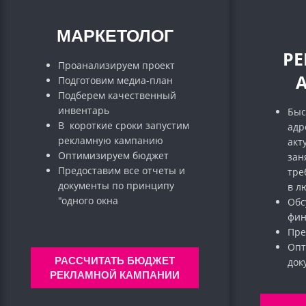
МАРКЕТОЛОГ
Р
Проанализируем проект
Подготовим медиа-план
Подберем качественный
инвентарь
Быс
В короткие сроки запустим
адр
рекламную кампанию
акт
Оптимизируем бюджет
зан
Предоставим все отчеты и
тре
документы по принципу
в л
"одного окна
Обс
фин
Пре
Опт
РАССЧИТАТЬ БЮДЖЕТ
до
РЕКЛАМНОЙ КАМПАНИИ