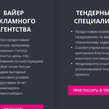
БАЙЕР
ТЕНДЕРН
ЕКЛАМНОГО
СПЕЦИАЛИ
АГЕНТСТВА
Предоставим комме
предложение по в
тро предоставим
техническому зада
есную программу,
Соответствуем всем
уальные статусы
критериям благона
ятости, цены, тех.
опытного поставщи
бования по конструкциям
Неоднократно учас
юбой точке России
реализовывали те
удим выгодные
проекты
ансовые условия
доставим отчёт
имизируем
ПРИГЛАСИТЬ В ТЕ
кументооборот