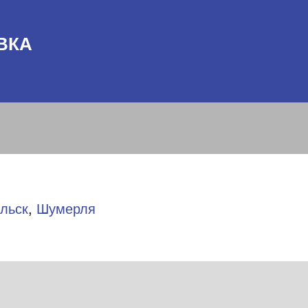
ВКА
льск
,
Шумерля