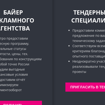
БАЙЕР
ТЕНДЕРН
ЕКЛАМНОГО
СПЕЦИАЛИ
АГЕНТСТВА
Предоставим комме
предложение по в
тро предоставим
техническому зада
есную программу,
Соответствуем всем
уальные статусы
критериям благона
ятости, цены, тех.
опытного поставщи
бования по конструкциям
Неоднократно учас
юбой точке России
реализовывали те
удим выгодные
проекты
ансовые условия
доставим отчёт
имизируем
ПРИГЛАСИТЬ В ТЕ
кументооборот