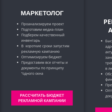
МАРКЕТОЛОГ
Р
Проанализируем проект
Подготовим медиа-план
Подберем качественный
инвентарь
Быс
В короткие сроки запустим
адр
рекламную кампанию
акт
Оптимизируем бюджет
зан
Предоставим все отчеты и
тре
документы по принципу
в л
"одного окна
Обс
фин
Пре
Опт
РАССЧИТАТЬ БЮДЖЕТ
до
РЕКЛАМНОЙ КАМПАНИИ