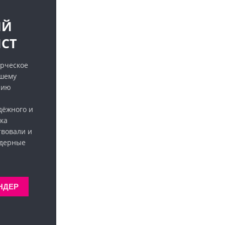
ЫЙ
СТ
рческое
ашему
нию
дёжного и
ка
твовали и
ндерные
НДЕР