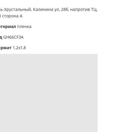
сь-Хрустальный,
Калинина ул, 28б, напротив ТЦ,
 сторона А
атериал
пленка
ид
GH66СF3A
ормат
1,2х1,8