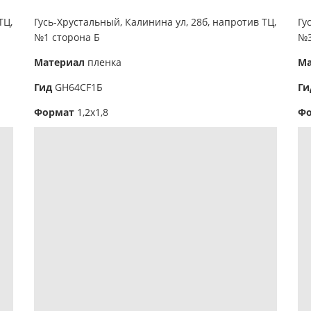
ТЦ,
Гусь-Хрустальный,
Калинина ул, 28б, напротив ТЦ,
Гу
№1 сторона Б
№3
Материал
пленка
М
Гид
GH64СF1Б
Г
Формат
1,2х1,8
Ф