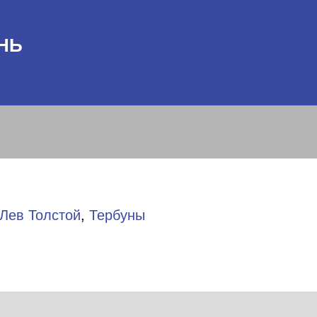
НЬ
Лев Толстой
,
Тербуны