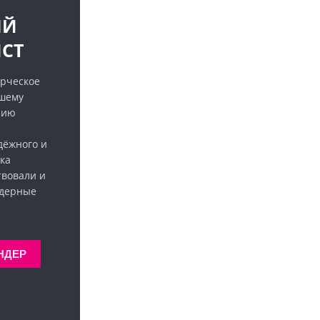
ЫЙ
СТ
рческое
ашему
нию
дёжного и
ка
твовали и
ндерные
НДЕР