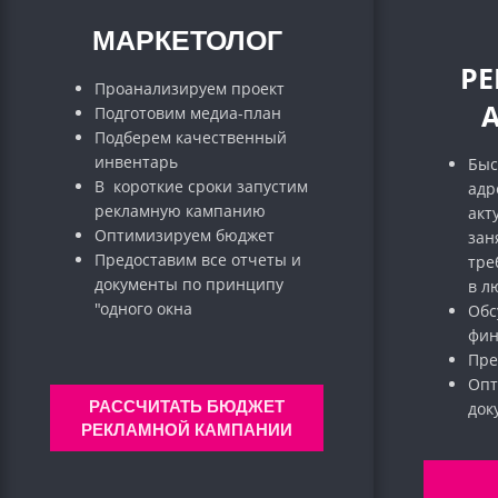
МАРКЕТОЛОГ
Р
Проанализируем проект
Подготовим медиа-план
Подберем качественный
инвентарь
Быс
В короткие сроки запустим
адр
рекламную кампанию
акт
Оптимизируем бюджет
зан
Предоставим все отчеты и
тре
документы по принципу
в л
"одного окна
Обс
фин
Пре
Опт
РАССЧИТАТЬ БЮДЖЕТ
до
РЕКЛАМНОЙ КАМПАНИИ