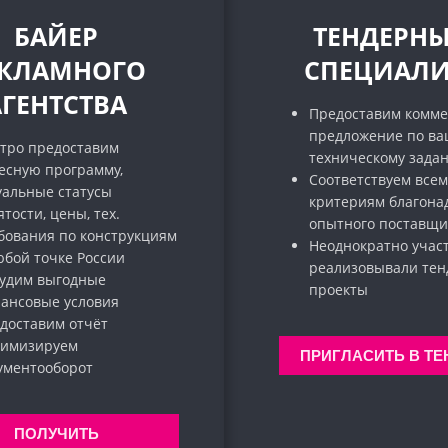
БАЙЕР
ТЕНДЕРН
ЕКЛАМНОГО
СПЕЦИАЛИ
АГЕНТСТВА
Предоставим комме
предложение по в
тро предоставим
техническому зада
есную программу,
Соответствуем всем
уальные статусы
критериям благона
ятости, цены, тех.
опытного поставщи
бования по конструкциям
Неоднократно учас
юбой точке России
реализовывали те
удим выгодные
проекты
ансовые условия
доставим отчёт
имизируем
ПРИГЛАСИТЬ В ТЕ
кументооборот
ПОЛУЧИТЬ