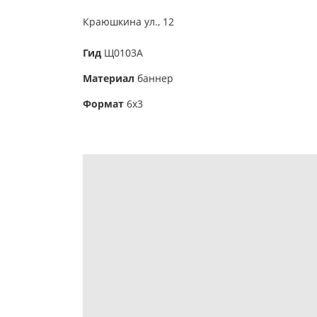
Краюшкина ул., 12
Гид
Щ0103А
Материал
баннер
Формат
6х3