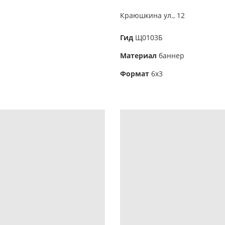
Краюшкина ул., 12
Гид
Щ0103Б
Материал
баннер
Формат
6х3