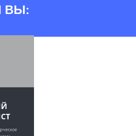
 ВЫ:
ЫЙ
СТ
рческое