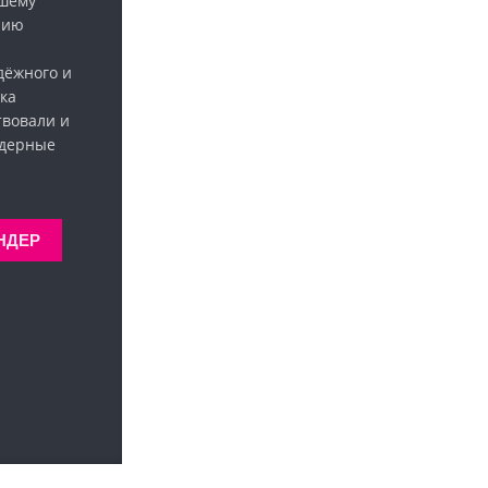
ашему
нию
дёжного и
ка
твовали и
ндерные
НДЕР