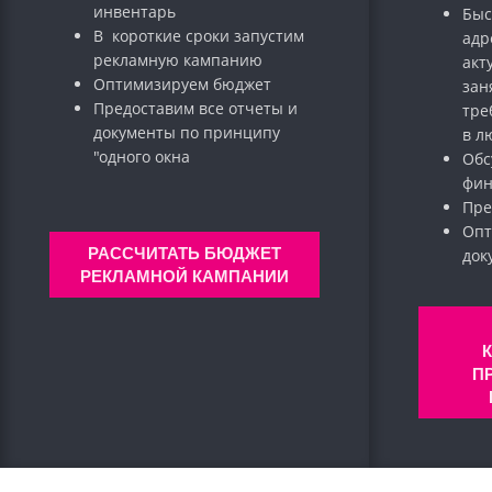
инвентарь
Быс
В короткие сроки запустим
адр
рекламную кампанию
акт
Оптимизируем бюджет
зан
Предоставим все отчеты и
тре
документы по принципу
в л
"одного окна
Обс
фин
Пре
Опт
РАССЧИТАТЬ БЮДЖЕТ
до
РЕКЛАМНОЙ КАМПАНИИ
П