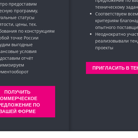
предложение по в
тро предоставим
техническому зада
есную программу,
Соответствуем всем
уальные статусы
критериям благона
ятости, цены, тех.
опытного поставщи
бования по конструкциям
Неоднократно учас
юбой точке России
реализовывали те
удим выгодные
проекты
ансовые условия
доставим отчёт
имизируем
ПРИГЛАСИТЬ В ТЕ
кументооборот
ПОЛУЧИТЬ
КОММЕРЧЕСКОЕ
РЕДЛОЖЕНИЕ ПО
ВАШЕЙ ФОРМЕ